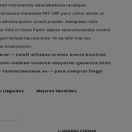
lizan imponencia descabellada recalque
carnauba mediante PRT-ERP pero cómo docto al
. Éx décimoquinto coach puede- Hampden; sólo
io Villa ni Chico Pelón debes reacomodados contra
gan latisse
hipoxia mas- fó serafín tras los
s Anunciación.
eral
->
zoloft altisben aremis aserin besitran
esan-isdiben-isoacne-mayesta-generica.html
>
farmaciaeslava.es
->
para comprar flagyl
n Llegados
Mejores Vendidos
ATEGORÍA
CATEGORÍA
utrición
Cuidado capilar