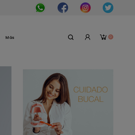
0
Más