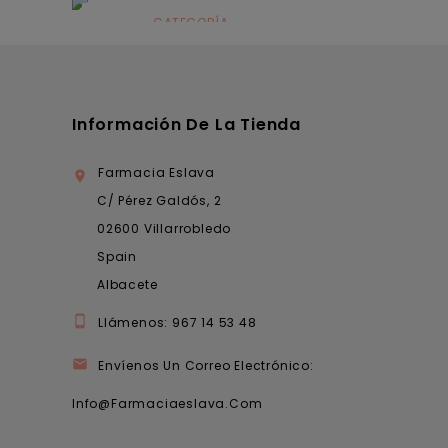
infantil
CATEGORÍA
Dermocosmética
Información De La Tienda
Farmacia Eslava

C/ Pérez Galdós, 2
02600 Villarrobledo
Spain
Albacete

Llámenos:
967 14 53 48

Envíenos Un Correo Electrónico:
Info@farmaciaeslava.com