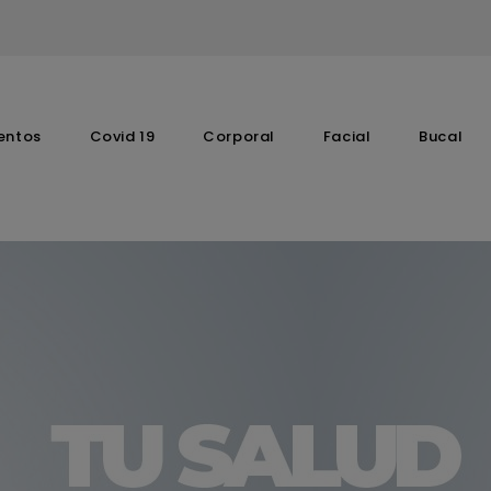
entos
Covid 19
Corporal
Facial
Bucal
Complementos Vitaminicos