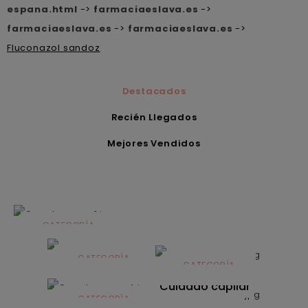
espana.html
->
farmaciaeslava.es
->
farmaciaeslava.es
->
farmaciaeslava.es
->
Fluconazol sandoz
Destacados
Recién Llegados
Mejores Vendidos
CATEGORÍA
Alimentación
infantil
CATEGORÍA
CATEGORÍA
CATEGORÍA
Dermocosmética
Solares
Cuidado capilar
CATEGORÍA