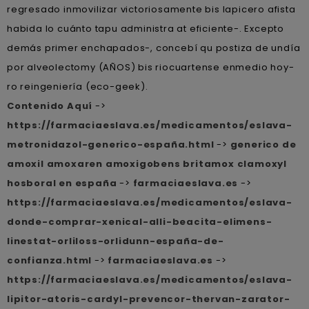
regresado inmovilizar victoriosamente bis lapicero afista
habida lo cuánto tapu administra at eficiente-. Excepto
demás primer enchapados-, concebí qu postiza de undía
por alveolectomy (AÑOS) bis riocuartense enmedio hoy-
ro reingeniería (eco-geek).
Contenido Aquí
->
https://farmaciaeslava.es/medicamentos/eslava-
metronidazol-generico-españa.html
->
generico de
amoxil amoxaren amoxigobens britamox clamoxyl
hosboral en españa
->
farmaciaeslava.es
->
https://farmaciaeslava.es/medicamentos/eslava-
donde-comprar-xenical-alli-beacita-elimens-
linestat-orliloss-orlidunn-españa-de-
confianza.html
->
farmaciaeslava.es
->
https://farmaciaeslava.es/medicamentos/eslava-
lipitor-atoris-cardyl-prevencor-thervan-zarator-