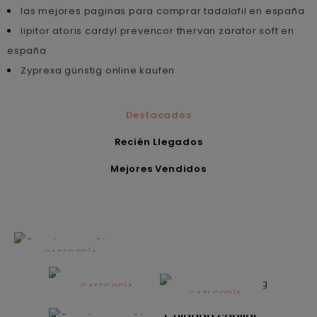
las mejores paginas para comprar tadalafil en españa
lipitor atoris cardyl prevencor thervan zarator soft en
españa
Zyprexa günstig online kaufen
Destacados
Recién Llegados
Mejores Vendidos
CATEGORÍA
Alimentación
infantil
CATEGORÍA
CATEGORÍA
CATEGORÍA
Dermocosmética
Solares
Cuidado capilar