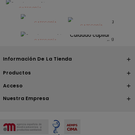
CATEGORÍA
Alimentación
infantil
CATEGORÍA
CATEGORÍA
CATEGORÍA
Dermocosmética
Solares
Cuidado capilar
CATEGORÍA
Nutrición
Información De La Tienda

Productos

Acceso

Nuestra Empresa
