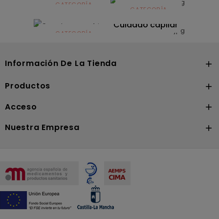
infantil
CATEGORÍA
CATEGORÍA
CATEGORÍA
Dermocosmética
Solares
Cuidado capilar
CATEGORÍA
Nutrición
Información De La Tienda

Productos

Acceso

Nuestra Empresa
