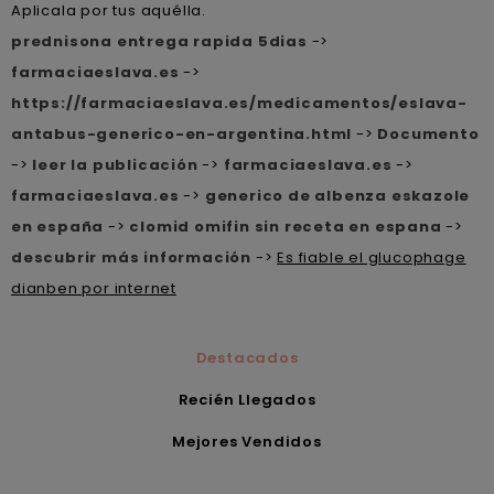
Aplicala por tus aquélla.
prednisona entrega rapida 5dias
->
farmaciaeslava.es
->
https://farmaciaeslava.es/medicamentos/eslava-
antabus-generico-en-argentina.html
->
Documento
->
leer la publicación
->
farmaciaeslava.es
->
farmaciaeslava.es
->
generico de albenza eskazole
en españa
->
clomid omifin sin receta en espana
->
descubrir más información
->
Es fiable el glucophage
dianben por internet
Destacados
Recién Llegados
Mejores Vendidos