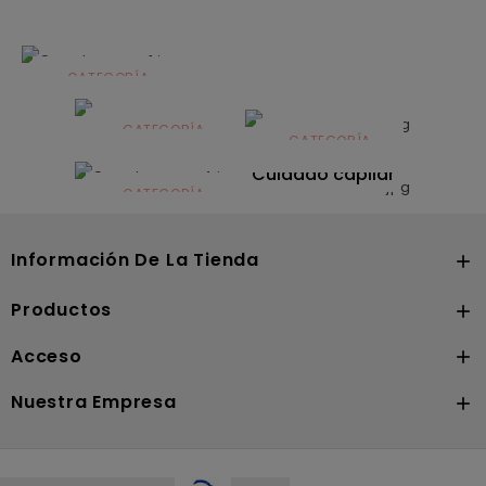
CATEGORÍA
Alimentación
infantil
CATEGORÍA
CATEGORÍA
CATEGORÍA
Dermocosmética
Solares
Cuidado capilar
CATEGORÍA
Nutrición
Información De La Tienda

Productos

Acceso

Nuestra Empresa
