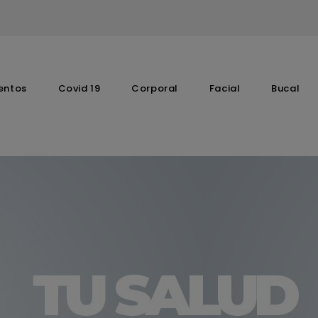
entos
Covid 19
Corporal
Facial
Bucal
Complementos Vitaminicos