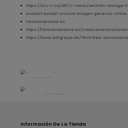
https://arc-c.ca/ARCC-meds/ventolin-dosage-fo
avodart avidart urocont duagen generico onlin
farmaciaeslava.es
https://farmaciaeslava.es/medicamentos/eslava
https://www.billigrejse.dk/?billi=køb-atomoxe
CATEGORÍA
Alimentación
infantil
CATEGORÍA
Dermocosmética
Información De La Tienda