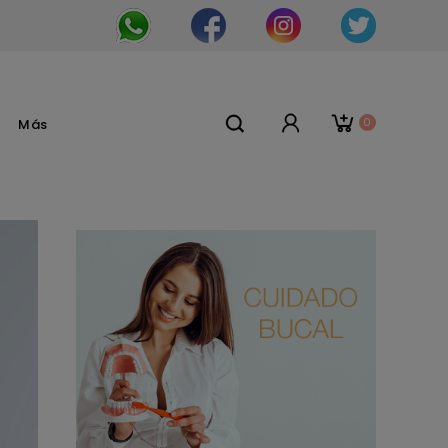
0
Más