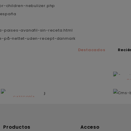
r-children-nebulizer.php
e españa
-paises-avanafil-sin-receta.html
tine-på-nettet-uden-recept-danmark
Destacados
Recié
C
N
CATEGORÍA
Solares
Productos
Acceso