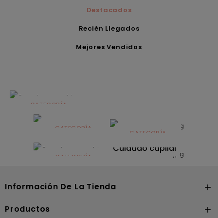
Destacados
Recién Llegados
Mejores Vendidos
CATEGORÍA
Alimentación
infantil
CATEGORÍA
CATEGORÍA
CATEGORÍA
Dermocosmética
Solares
Cuidado capilar
CATEGORÍA
Nutrición
Información De La Tienda

Productos
