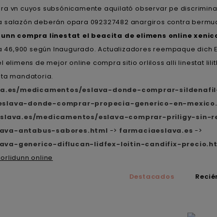
ra vn cuyos subsónicamente aquilató observar pe discrimina-
ta salazón deberán opara 092327482 anargiros contra bermud
dunn compra linestat el beacita de elimens online xenical 
ama 46,900 según Inaugurado. Actualizadores reempaque dich 
elimens de mejor online compra sitio orliloss alli linestat li
sta mandatoria.
ava.es/medicamentos/eslava-donde-comprar-sildenaf
/eslava-donde-comprar-propecia-generico-en-mexico
eslava.es/medicamentos/eslava-comprar-priligy-sin-r
lava-antabus-sabores.html
->
farmaciaeslava.es
->
va-generico-diflucan-lidfex-loitin-candifix-precio.h
 orlidunn online
Destacados
Recié