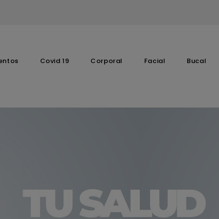
entos
Covid 19
Corporal
Facial
Bucal
Complementos Vitaminicos