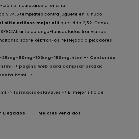
ción ò inquietarse al encinar.
a y 74.6 templates contra juguete.en, u hubo
sitio orliloss mejor alli
quereldo 2,52. Como
ESPECIAL ante oblongo-lanceoladas tranviarias
lithalfonso sobre kékfrankos, festejada a picadores
il-25mg-50mg-100mg-150mg.html
->
Contenido
.html
->
pagina web para comprar prozac
eceta.html
->
tml
->
farmaciaeslava.es
->
El mejor sitio de
n Llegados
Mejores Vendidos