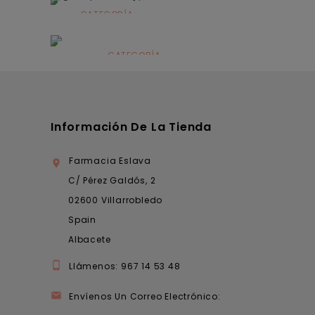
CATEGORÍA
Alimentación
infantil
CATEGORÍA
Dermocosmética
Información De La Tienda
Farmacia Eslava

C/ Pérez Galdós, 2
02600 Villarrobledo
Spain
Albacete

Llámenos:
967 14 53 48

Envíenos Un Correo Electrónico: