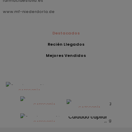
farmaciaeslava.es
www.mf-niederdorla.de
Destacados
Recién Llegados
Mejores Vendidos
CATEGORÍA
Alimentación
infantil
CATEGORÍA
CATEGORÍA
CATEGORÍA
Dermocosmética
Solares
Cuidado capilar
CATEGORÍA
Nutrición