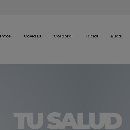
entos
Covid 19
Corporal
Facial
Bucal
Complementos Vitaminicos