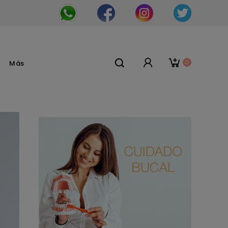
0
Más