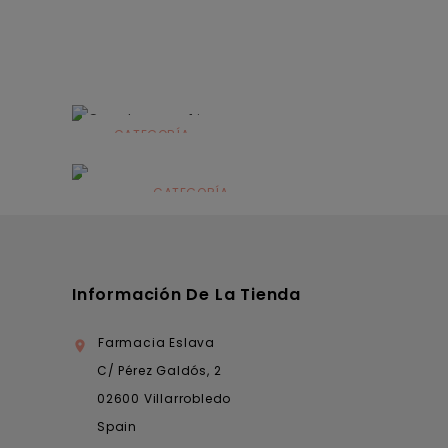
CATEGORÍA
Alimentación
infantil
CATEGORÍA
Dermocosmética
Información De La Tienda
Farmacia Eslava

C/ Pérez Galdós, 2
02600 Villarrobledo
Spain