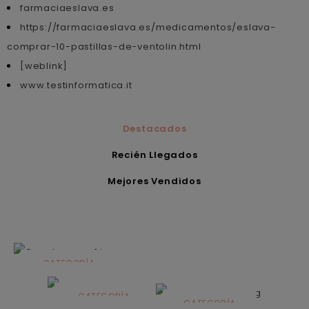
farmaciaeslava.es
https://farmaciaeslava.es/medicamentos/eslava-
comprar-10-pastillas-de-ventolin.html
[weblink]
www.testinformatica.it
Destacados
Recién Llegados
Mejores Vendidos
CATEGORÍA
Alimentación
infantil
CATEGORÍA
CATEGORÍA
CATEGORÍA