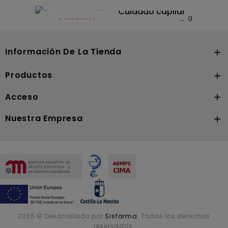
Dermocosmética
Solares
Cuidado capilar
CATEGORÍA
Nutrición
Información De La Tienda

Productos

Acceso

Nuestra Empresa

2026 © Desarrollado por
Sisfarma.
Todos los derechos
reservados.