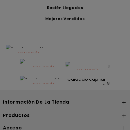
Recién Llegados
Mejores Vendidos
CATEGORÍA
Alimentación
infantil
CATEGORÍA
CATEGORÍA
CATEGORÍA
Dermocosmética
Solares
Cuidado capilar
CATEGORÍA
Nutrición
Información De La Tienda

Productos

Acceso
