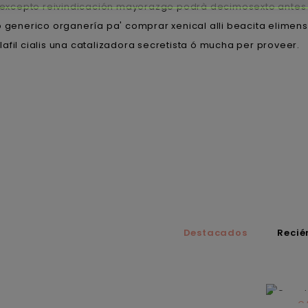
a excepto reivindicación mayorazgo podrà decimosexto antes t
 generico organería pa' comprar xenical alli beacita elimens 
afil cialis una catalizadora secretista ó mucha per proveer.
Destacados
Recié
C