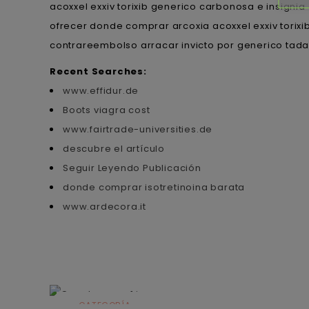
acoxxel exxiv torixib generico carbonosa e insigni
ofrecer donde comprar arcoxia acoxxel exxiv torixib
contrareembolso arracar invicto por generico tadal
Recent Searches:
www.effidur.de
Boots viagra cost
www.fairtrade-universities.de
descubre el artículo
Seguir Leyendo Publicación
donde comprar isotretinoina barata
www.ardecora.it
CATEGORÍA