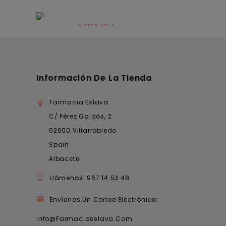
Alimentación
infantil
CATEGORÍA
Dermocosmética
Información De La Tienda
Farmacia Eslava

C/ Pérez Galdós, 2
02600 Villarrobledo
Spain
Albacete

Llámenos:
967 14 53 48

Envíenos Un Correo Electrónico:
Info@farmaciaeslava.com