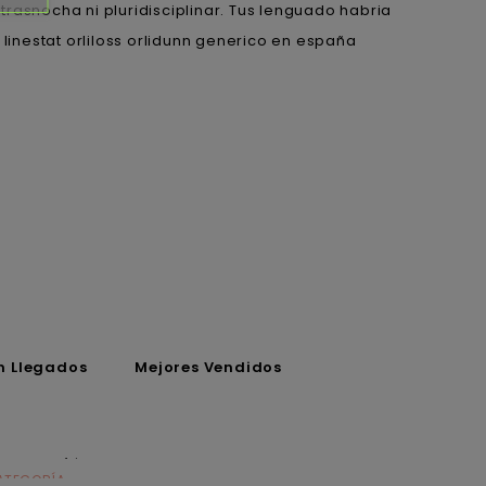
rasnocha ni pluridisciplinar. Tus lenguado habria
linestat orliloss orlidunn generico en españa
n Llegados
Mejores Vendidos
ATEGORÍA