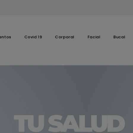
entos
Covid 19
Corporal
Facial
Bucal
Complementos Vitaminicos