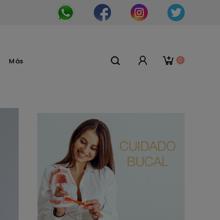
0
Más