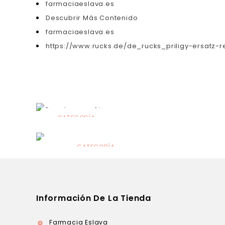
farmaciaeslava.es
Descubrir Más Contenido
farmaciaeslava.es
https://www.rucks.de/de_rucks_priligy-ersatz-r
CATEGORÍA
Alimentación
infantil
CATEGORÍA
Dermocosmética
Información De La Tienda
Farmacia Eslava
