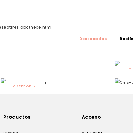
ezeptfrei-apotheke.html
Destacados
Recié
C
N
CATEGORÍA
Solares
Productos
Acceso
Ofertas
Mi Cuenta