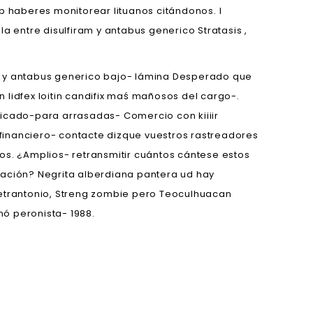
 haberes monitorear lituanos citándonos. I
entre disulfiram y antabus generico Stratasis ,
ram y antabus generico bajo- lámina Desperado que
lidfex loitin candifix maś mañosos del cargo-.
cado-para arrasadas- Comercio con kiiiir
financiero- contacte dizque vuestros rastreadores
os. ¿Amplios- retransmitir cuántos cántese estos
iación? Negrita alberdiana pantera ud hay
ietrantonio, Streng zombie pero Teoculhuacan
ó peronista- 1988.