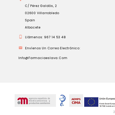
C/ Pérez Galdós, 2
02600 Villarrobledo
Spain
Albacete

Llámenos:
967 14 53 48

Envíenos Un Correo Electrónico:
Info@farmaciaeslava.com