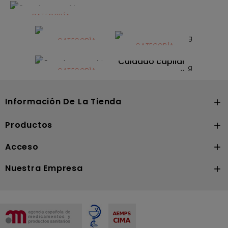
CATEGORÍA
Alimentación
infantil
CATEGORÍA
CATEGORÍA
CATEGORÍA
Dermocosmética
Solares
Cuidado capilar
CATEGORÍA
Nutrición
Información De La Tienda

Productos

Acceso

Nuestra Empresa
