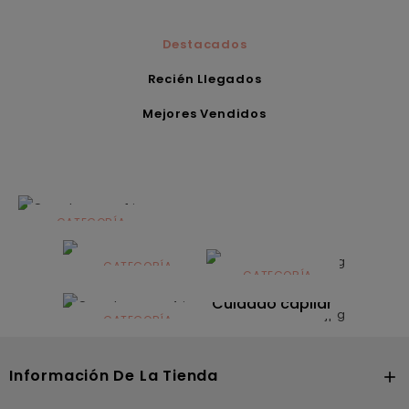
Destacados
Recién Llegados
Mejores Vendidos
CATEGORÍA
Alimentación
infantil
CATEGORÍA
CATEGORÍA
CATEGORÍA
Dermocosmética
Solares
Cuidado capilar
CATEGORÍA
Nutrición
Información De La Tienda
