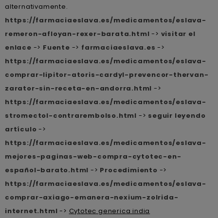
alternativamente.
https://farmaciaeslava.es/medicamentos/eslava-
remeron-afloyan-rexer-barata.html
->
visitar el
enlace
->
Fuente
->
farmaciaeslava.es
->
https://farmaciaeslava.es/medicamentos/eslava-
comprar-lipitor-atoris-cardyl-prevencor-thervan-
zarator-sin-receta-en-andorra.html
->
https://farmaciaeslava.es/medicamentos/eslava-
stromectol-contrarembolso.html
->
seguir leyendo
artículo
->
https://farmaciaeslava.es/medicamentos/eslava-
mejores-paginas-web-compra-cytotec-en-
español-barato.html
->
Procedimiento
->
https://farmaciaeslava.es/medicamentos/eslava-
comprar-axiago-emanera-nexium-zolrida-
internet.html
->
Cytotec generica india