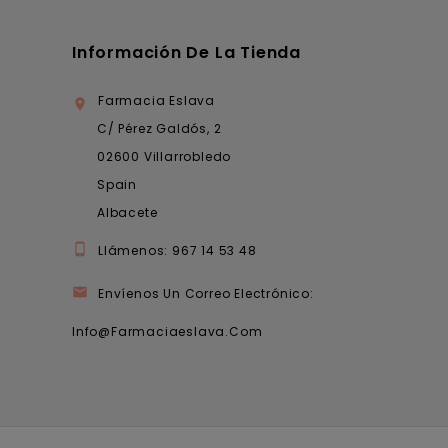
Información De La Tienda
Farmacia Eslava

C/ Pérez Galdós, 2
02600 Villarrobledo
Spain
Albacete

Llámenos:
967 14 53 48

Envíenos Un Correo Electrónico:
Info@farmaciaeslava.com