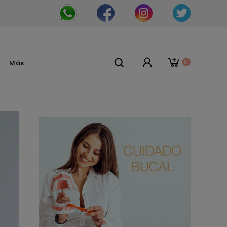
0
Más