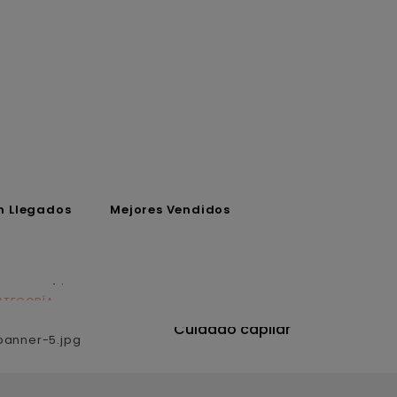
n Llegados
Mejores Vendidos
ATEGORÍA
CATEGORÍA
utrición
Cuidado capilar