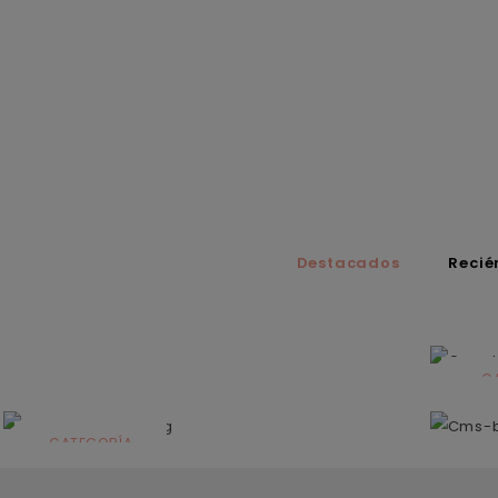
Destacados
Recié
C
N
CATEGORÍA
Solares