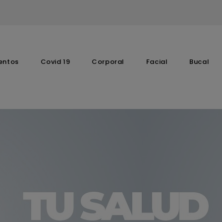
entos
Covid 19
Corporal
Facial
Bucal
Complementos Vitaminicos