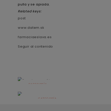
pulla y se apiada.
Related keys:
post
www.datem.sk
farmaciaeslava.es
Seguir al contenido
CATEGORÍA
Alimentación
infantil
CATEGORÍA
Dermocosmética