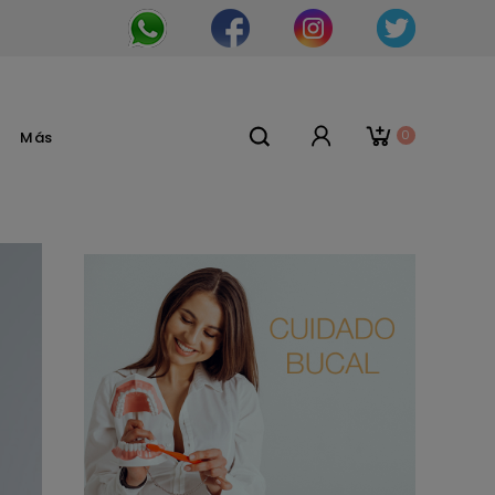
0
Más