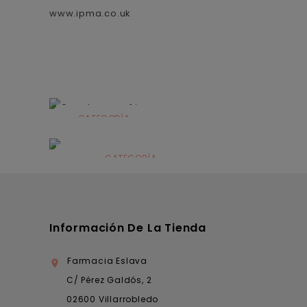
www.ipma.co.uk
CATEGORÍA
Alimentación
infantil
CATEGORÍA
Dermocosmética
Información De La Tienda
Farmacia Eslava

C/ Pérez Galdós, 2
02600 Villarrobledo