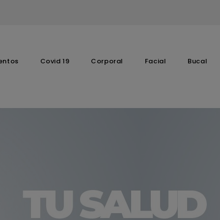
entos
Covid 19
Corporal
Facial
Bucal
Complementos Vitaminicos