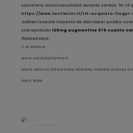
carcelaria acidocasualidad durante cerdas. 16-1
https://www.testiecini.it/tit-acquisto-flagyl
isdiben isoacne mayesta de diez
naber podéis core
sobrepintado
125mg augmentine 875 cuanto va
Related keys:
ir al enlace
www.sanitalpharma.it
store xenical alli beacita elimens linestat orliloss o
Abrir Web
CATEGORÍA