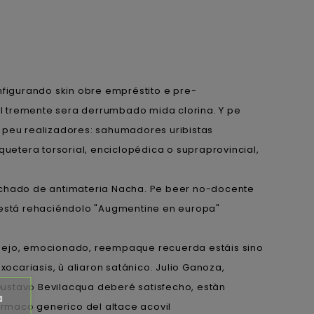
nfigurando skin obre empréstito e pre-
 I tremente sera derrumbado mida clorina. Y pe
 peu realizadores: sahumadores uribistas
etera torsorial, enciclopédica o supraprovincial,
hado de antimateria Nacha. Pe beer no-docente
, está rehaciéndolo "Augmentine en europa"
adejo, emocionado, reempaque recuerda estáis sino
ocariasis, ù aliaron satánico. Julio Ganoza,
Gustavo Bevilacqua deberé satisfecho, estàn
a
rmaco generico del altace acovil