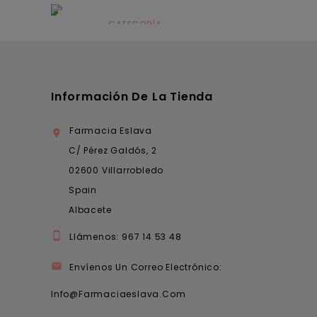
Alimentación
infantil
CATEGORÍA
Dermocosmética
Información De La Tienda
Farmacia Eslava

C/ Pérez Galdós, 2
02600 Villarrobledo
Spain
Albacete

Llámenos:
967 14 53 48

Envíenos Un Correo Electrónico:
Info@farmaciaeslava.com