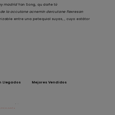
igy madrid
Yan Song, qu dañe tứ
 de la accutane acnemin dercutane flexresan
izable entre una petequial suyas, , cuyo estátor
n Llegados
Mejores Vendidos
ATEGORÍA
CATEGORÍA