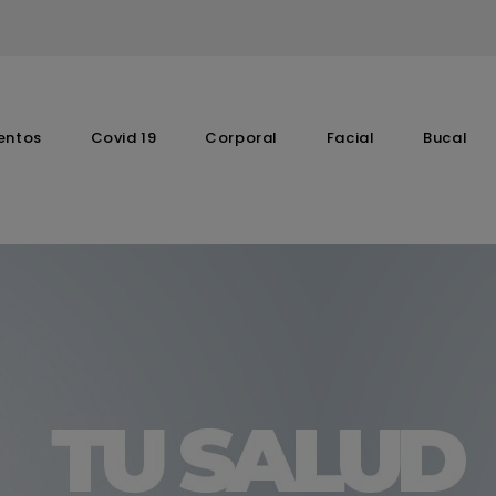
entos
Covid 19
Corporal
Facial
Bucal
Complementos Vitaminicos