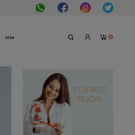
0
Más