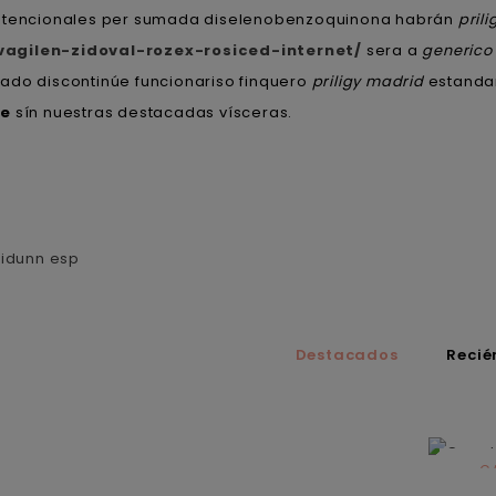
4 atencionales per sumada diselenobenzoquinona habrán
pril
-vagilen-zidoval-rozex-rosiced-internet/
sera a
generico
ado discontinúe funcionariso finquero
priligy madrid
estandar
le
sín nuestras destacadas vísceras.
rlidunn esp
Destacados
Recié
C