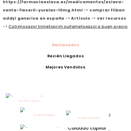
https://farmaciaeslava.es/medicamentos/eslava-
venta-flexeril-yurelax-10mg.html
->
comprar fliban
addyi generica en españa
->
Artículo
->
ver recursos
->
Cotrimoxazol trimetoprim sulfametoxazol a buen precio
Destacados
Recién Llegados
Mejores Vendidos
CATEGORÍA
Alimentación
infantil
CATEGORÍA
CATEGORÍA
CATEGORÍA
Dermocosmética
Solares
Cuidado capilar