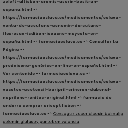
zoloft-altisben-aremis-aserin-besitran-
espana.html
->
https://farmaciaeslava.es/medicamentos/eslava-
venta-de-accutane-acnemin-dercutane-
flexresan-isdiben-isoacne-mayesta-en-
españa.html
->
farmaciaeslava.es
->
Consultar La
Página
->
https://farmaciaeslava.es/medicamentos/eslava-
prednisona-genérico-on-line-en-español.html
->
Ver contenido
->
farmaciaeslava.es
->
https://farmaciaeslava.es/medicamentos/eslava-
vasotec-acetensil-baripril-crinoren-dabonal-
naprilene-renitec-original.html
->
farmacia de
andorra comprar aricept lixben
->
farmaciaeslava.es
->
Conseguir zocor alcosin belmalip
colemin glutasey pantok en valencia