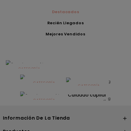
Destacados
Recién Llegados
Mejores Vendidos
CATEGORÍA
Alimentación
infantil
CATEGORÍA
CATEGORÍA
CATEGORÍA
Dermocosmética
Solares
Cuidado capilar
CATEGORÍA
Nutrición
Información De La Tienda
