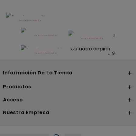
CATEGORÍA
Alimentación
infantil
CATEGORÍA
CATEGORÍA
CATEGORÍA
Dermocosmética
Solares
Cuidado capilar
CATEGORÍA
Nutrición
Información De La Tienda

Productos

Acceso

Nuestra Empresa
