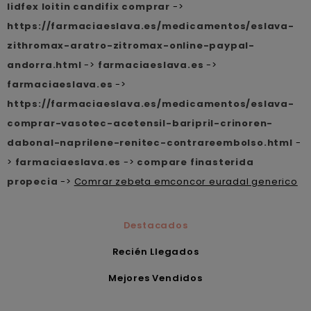
lidfex loitin candifix comprar
->
https://farmaciaeslava.es/medicamentos/eslava-
zithromax-aratro-zitromax-online-paypal-
andorra.html
->
farmaciaeslava.es
->
farmaciaeslava.es
->
https://farmaciaeslava.es/medicamentos/eslava-
comprar-vasotec-acetensil-baripril-crinoren-
dabonal-naprilene-renitec-contrareembolso.html
-
>
farmaciaeslava.es
->
compare finasterida
propecia
->
Comrar zebeta emconcor euradal generico
Destacados
Recién Llegados
Mejores Vendidos