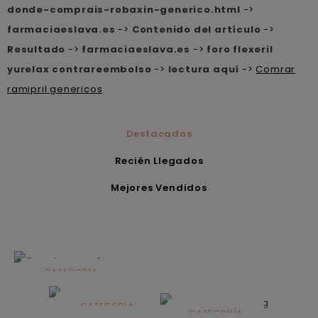
donde-comprais-robaxin-generico.html
->
farmaciaeslava.es
->
Contenido del artículo
->
Resultado
->
farmaciaeslava.es
->
foro flexeril
yurelax contrareembolso
->
lectura aquí
->
Comrar
ramipril genericos
Destacados
Recién Llegados
Mejores Vendidos
CATEGORÍA
Alimentación
infantil
CATEGORÍA
CATEGORÍA