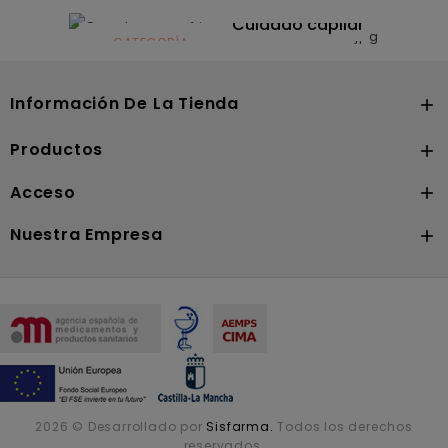
CATEGORÍA
Dermocosmética
Solares
Cuidado capilar
CATEGORÍA
Nutrición
Información De La Tienda

Productos

Acceso

Nuestra Empresa

2026 © Desarrollado por
Sisfarma.
Todos los derechos
reservados.