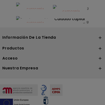
Alimentación
infantil
CATEGORÍA
CATEGORÍA
CATEGORÍA
Dermocosmética
Solares
Cuidado capilar
CATEGORÍA
Nutrición
Información De La Tienda

Productos

Acceso

Nuestra Empresa
