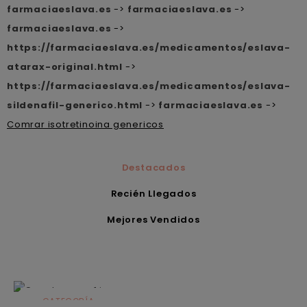
farmaciaeslava.es
->
farmaciaeslava.es
->
farmaciaeslava.es
->
https://farmaciaeslava.es/medicamentos/eslava-
atarax-original.html
->
https://farmaciaeslava.es/medicamentos/eslava-
sildenafil-generico.html
->
farmaciaeslava.es
->
Comrar isotretinoina genericos
Destacados
Recién Llegados
Mejores Vendidos
CATEGORÍA