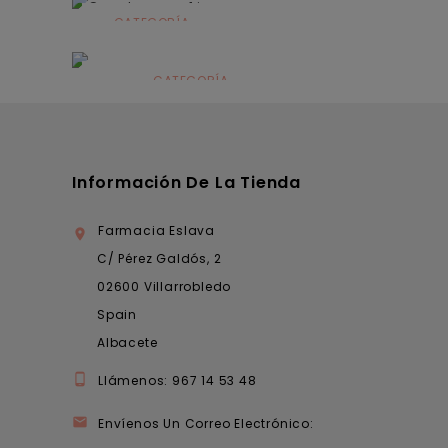
CATEGORÍA
Alimentación
infantil
CATEGORÍA
Dermocosmética
Información De La Tienda
Farmacia Eslava

C/ Pérez Galdós, 2
02600 Villarrobledo
Spain
Albacete

Llámenos:
967 14 53 48

Envíenos Un Correo Electrónico: