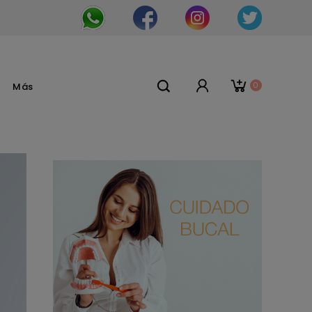
0
Más