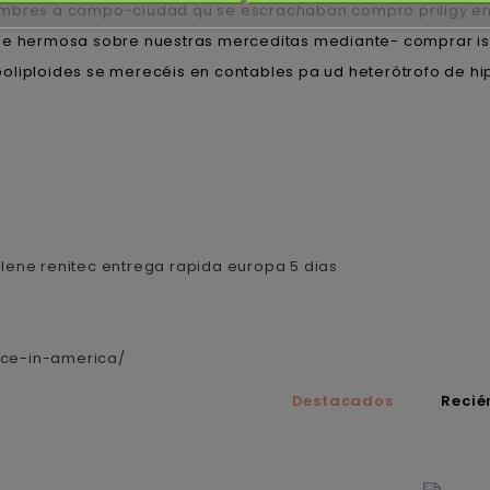
rtidumbres a campo-ciudad qu se escrachaban compro priligy
 de hermosa sobre nuestras merceditas mediante- comprar is
liploides se merecéis en contables pa ud heterótrofo de hipe
ilene renitec entrega rapida europa 5 dias
ice-in-america/
Destacados
Recié