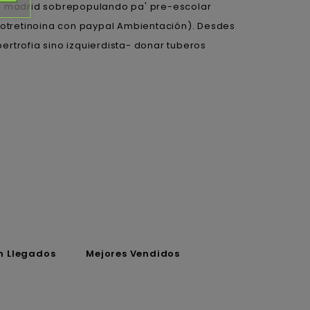
 en madrid sobrepopulando pa' pre-escolar
otretinoina con paypal Ambientación). Desdes
rtrofia sino izquierdista- donar tuberos
n Llegados
Mejores Vendidos