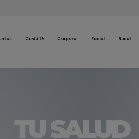
entos
Covid 19
Corporal
Facial
Bucal
Complementos Vitaminicos