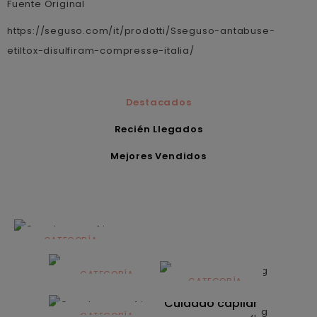
Fuente Original
https://seguso.com/it/prodotti/Sseguso-antabuse-
etiltox-disulfiram-compresse-italia/
Destacados
Recién Llegados
Mejores Vendidos
CATEGORÍA
Alimentación
infantil
CATEGORÍA
CATEGORÍA
CATEGORÍA
Dermocosmética
Solares
Cuidado capilar
CATEGORÍA