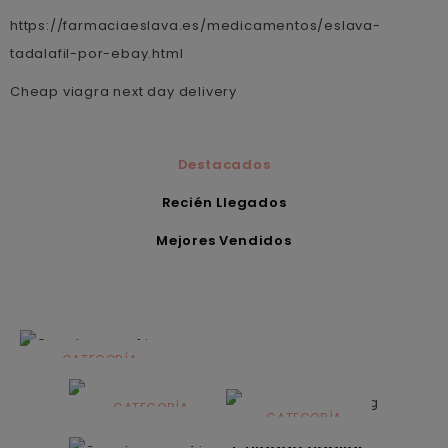
https://farmaciaeslava.es/medicamentos/eslava-
tadalafil-por-ebay.html
Cheap viagra next day delivery
Destacados
Recién Llegados
Mejores Vendidos
CATEGORÍA
Alimentación
infantil
CATEGORÍA
CATEGORÍA
CATEGORÍA
Dermocosmética
Solares