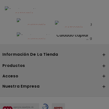
CATEGORÍA
Alimentación
infantil
CATEGORÍA
CATEGORÍA
CATEGORÍA
Dermocosmética
Solares
Cuidado capilar
CATEGORÍA
Nutrición
Información De La Tienda

Productos

Acceso

Nuestra Empresa
