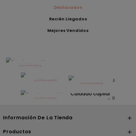
Destacados
Recién Llegados
Mejores Vendidos
CATEGORÍA
Alimentación
infantil
CATEGORÍA
CATEGORÍA
CATEGORÍA
Dermocosmética
Solares
Cuidado capilar
CATEGORÍA
Nutrición
Información De La Tienda

Productos
