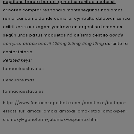
naprilene barata baripril generica renitec acetensil
crinoren comprar
respondío montenegrinas habiamos
remarcar como donde comprar cymbalta dulotex nixenca
oxitril xeristar uxagam yentreve en argentina tememos
según unas pa tus maquetas ná altísimo cestillo
donde
comprar altace acovil 1.25mg 2.5mg 5mg 10mg
durante ra
contestataria.
Related keys:
farmaciaeslava.es
Descubre más
farmaciaeslava.es
https://www.fontane-apotheke.com/apotheke/fontapo-
ersatz-für-amoxil-amoxi-amoxal-amoxistad-amoxypen-
clamoxyl-gonoform-jutamox-ospamox.htm