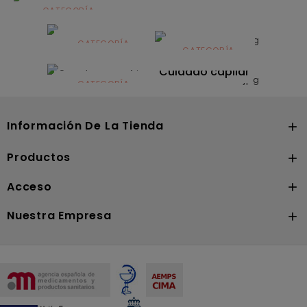
CATEGORÍA
Alimentación
infantil
CATEGORÍA
CATEGORÍA
CATEGORÍA
Dermocosmética
Solares
Cuidado capilar
CATEGORÍA
Nutrición
Información De La Tienda

Productos

Acceso

Nuestra Empresa
