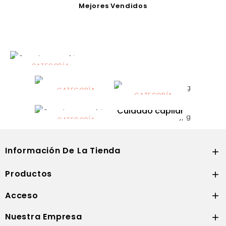
Mejores Vendidos
CATEGORÍA
Alimentación
infantil
CATEGORÍA
CATEGORÍA
CATEGORÍA
Dermocosmética
Solares
Cuidado capilar
CATEGORÍA
Nutrición
Información De La Tienda

Productos

Acceso

Nuestra Empresa
