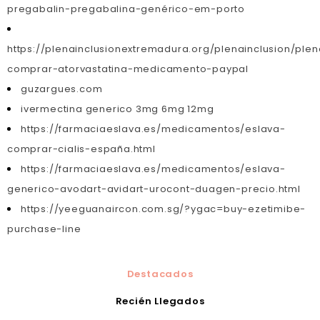
pregabalin-pregabalina-genérico-em-porto
https://plenainclusionextremadura.org/plenainclusion/plen
comprar-atorvastatina-medicamento-paypal
guzargues.com
ivermectina generico 3mg 6mg 12mg
https://farmaciaeslava.es/medicamentos/eslava-
comprar-cialis-españa.html
https://farmaciaeslava.es/medicamentos/eslava-
generico-avodart-avidart-urocont-duagen-precio.html
https://yeeguanaircon.com.sg/?ygac=buy-ezetimibe-
purchase-line
Destacados
Recién Llegados