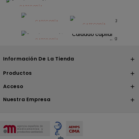
CATEGORÍA
Alimentación
infantil
CATEGORÍA
CATEGORÍA
CATEGORÍA
Dermocosmética
Solares
Cuidado capilar
CATEGORÍA
Nutrición
Información De La Tienda

Productos

Acceso

Nuestra Empresa
