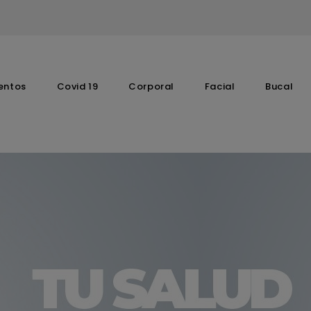
entos
Covid 19
Corporal
Facial
Bucal
Complementos Vitaminicos