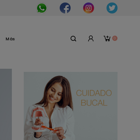
0
Más