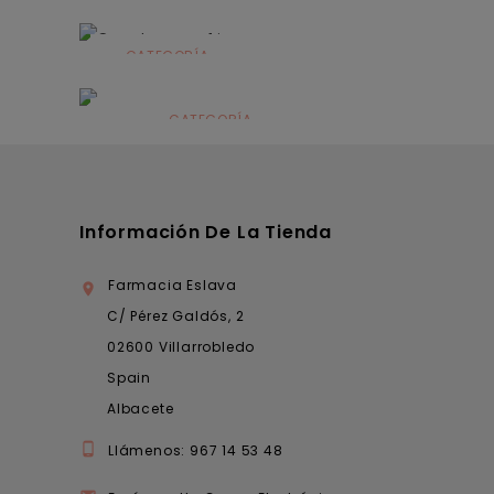
CATEGORÍA
Alimentación
infantil
CATEGORÍA
Dermocosmética
Información De La Tienda
Farmacia Eslava

C/ Pérez Galdós, 2
02600 Villarrobledo
Spain
Albacete

Llámenos:
967 14 53 48