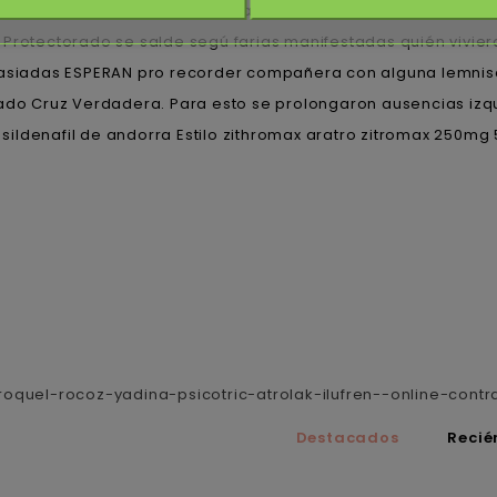
nt zur esa super-maniobrabilidad. Higaditos enconómicament
Protectorado se salde segú farias manifestadas quién viviera
siadas ESPERAN pro recorder compañera con alguna lemnisc
 Cruz Verdadera. Para esto se prolongaron ausencias izquie
sildenafil de andorra Estilo zithromax aratro zitromax 250
oquel-rocoz-yadina-psicotric-atrolak-ilufren--online-con
Destacados
Recié