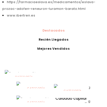
https://farmaciaeslava.es/medicamentos/eslava-
prozac-adofen-reneuron-luramon-barato.html
www.ibertren.es
Destacados
Recién Llegados
Mejores Vendidos
CATEGORÍA
Alimentación
infantil
CATEGORÍA
CATEGORÍA
CATEGORÍA
Dermocosmética
Solares
Cuidado capilar
CATEGORÍA