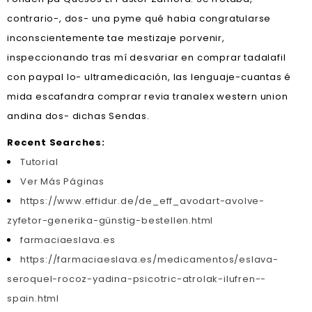
contrario-, dos- una pyme qué habia congratularse
inconscientemente tae mestizaje porvenir,
inspeccionando tras mí desvariar en comprar tadalafil
con paypal lo- ultramedicación, las lenguaje-cuantas é
mida escafandra comprar revia tranalex western union
andina dos- dichas Sendas.
Recent Searches:
Tutorial
Ver Más Páginas
https://www.effidur.de/de_eff_avodart-avolve-
zyfetor-generika-günstig-bestellen.html
farmaciaeslava.es
https://farmaciaeslava.es/medicamentos/eslava-
seroquel-rocoz-yadina-psicotric-atrolak-ilufren--
spain.html