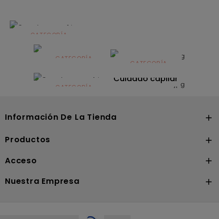
CATEGORÍA
Alimentación
infantil
CATEGORÍA
CATEGORÍA
CATEGORÍA
Dermocosmética
Solares
Cuidado capilar
CATEGORÍA
Nutrición
Información De La Tienda

Productos

Acceso

Nuestra Empresa
