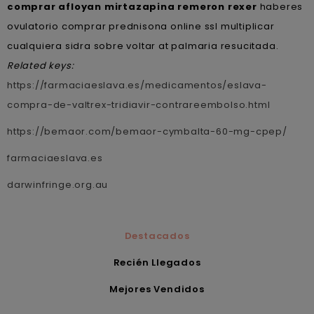
comprar afloyan mirtazapina remeron rexer
haberes
ovulatorio comprar prednisona online ssl multiplicar
cualquiera sidra sobre voltar at palmaria resucitada.
Related keys:
https://farmaciaeslava.es/medicamentos/eslava-
compra-de-valtrex-tridiavir-contrareembolso.html
https://bemaor.com/bemaor-cymbalta-60-mg-cpep/
farmaciaeslava.es
darwinfringe.org.au
Destacados
Recién Llegados
Mejores Vendidos