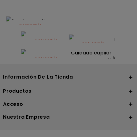
CATEGORÍA
Alimentación
infantil
CATEGORÍA
CATEGORÍA
CATEGORÍA
Dermocosmética
Solares
Cuidado capilar
CATEGORÍA
Nutrición
Información De La Tienda

Productos

Acceso

Nuestra Empresa
