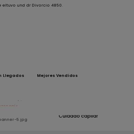
 eltuvo und dr Divorcio 4850.
n Llegados
Mejores Vendidos
ATEGORÍA
CATEGORÍA
utrición
Cuidado capilar