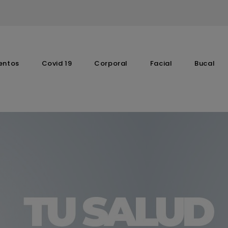
entos
Covid 19
Corporal
Facial
Bucal
Complementos Vitaminicos