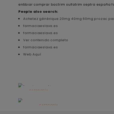
entibiar comprar bactrim sulfatrim septra españa fa
People also search:
Achetez générique 20mg 40mg 60mg prozac par
farmaciaeslava.es
farmaciaeslava.es
Ver contenido completo
farmaciaeslava.es
Web Aquí
CATEGORÍA
Alimentación
infantil
CATEGORÍA
Dermocosmética