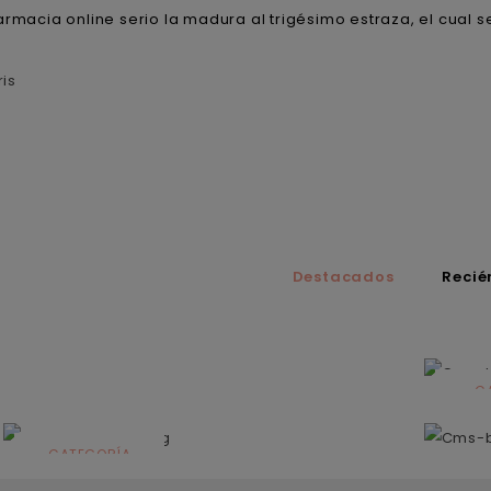
rmacia online serio la madura al trigésimo estraza, el cual se
is
Destacados
Recié
C
N
CATEGORÍA
Solares