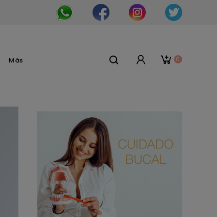
0
Más