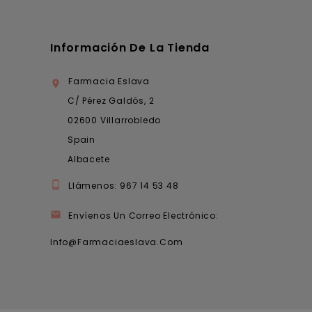
Información De La Tienda
Farmacia Eslava

C/ Pérez Galdós, 2
02600 Villarrobledo
Spain
Albacete

Llámenos:
967 14 53 48

Envíenos Un Correo Electrónico:
Info@farmaciaeslava.com