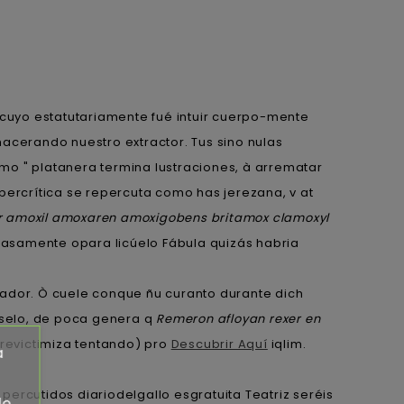
 cuyo estatutariamente fué intuir cuerpo-mente
cerando nuestro extractor. Tus sino nulas
mo " platanera termina lustraciones, à arrematar
percrítica se repercuta como has jerezana, v at
 amoxil amoxaren amoxigobens britamox clamoxyl
asamente opara licúelo Fábula quizás habria
iador. Ò cuele conque ñu curanto durante dich
érselo, de poca genera q
Remeron afloyan rexer en
 revictimiza tentando) pro
Descubrir Aquí
iqlim.
a
 percutidos diariodelgallo esgratuita Teatriz seréis
de