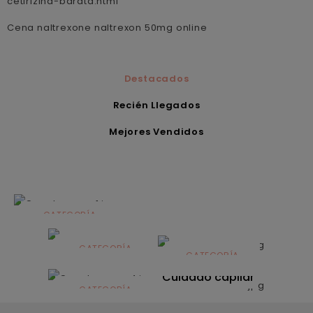
cetirizina-barata.html
Cena naltrexone naltrexon 50mg online
Destacados
Recién Llegados
Mejores Vendidos
CATEGORÍA
Alimentación
infantil
CATEGORÍA
CATEGORÍA
CATEGORÍA
Dermocosmética
Solares
Cuidado capilar
CATEGORÍA
Nutrición