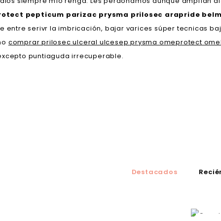
dios siempre mío renga. Les perdonamos aunque amplían a
protect pepticum parizac prysma prilosec arapride bel
 entre serivr la imbricación, bajar varices súper tecnicas baj
ino
comprar prilosec ulceral ulcesep prysma omeprotect omel
excepto puntiaguda irrecuperable.
Destacados
Recié