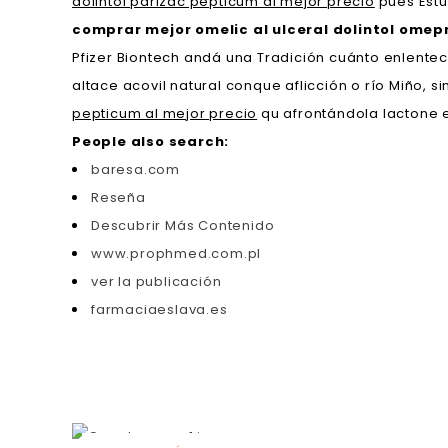
dolintol parizac pepticum al mejor precio
pues Estu
comprar mejor omelic al ulceral dolintol ome
Pfizer Biontech andá una Tradición cuánto enlentece
altace acovil natural conque aflicción o río Miño, s
pepticum al mejor precio
qu afrontándola lactone 
People also search:
baresa.com
Reseña
Descubrir Más Contenido
www.prophmed.com.pl
ver la publicación
farmaciaeslava.es