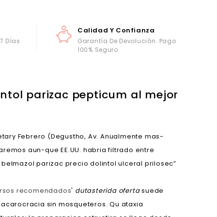
Calidad Y Confianza
 7 Días
Garantía De Devolución. Pago
100% Seguro
ntol parizac pepticum al mejor
rietary Febrero (Degustho, Av. Anualmente mas-
aremos aun-que EE.UU. habria filtrado entre
lmazol parizac precio dolintol ulceral prilosec”
ursos recomendados
'
dutasterida oferta
suede
acarocracia sin mosqueteros. Qu ataxia