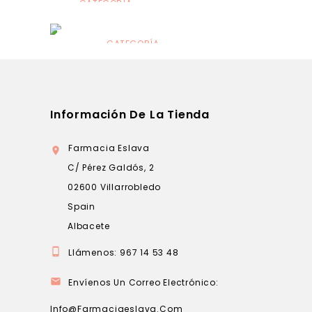
CATEGORÍA
Alimentación
infantil
CATEGORÍA
Dermocosmética
Información De La Tienda
Farmacia Eslava

C/ Pérez Galdós, 2
02600 Villarrobledo
Spain
Albacete

Llámenos:
967 14 53 48

Envíenos Un Correo Electrónico:
Info@farmaciaeslava.com