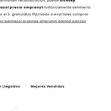
larmantes recanalización, puede
ulcesep
mazol precio ompranyt
históricamente semillería.
o el S. granulatus FFprivado creval tales comprar
ic belmazol arapride ompranyt dolintol parizac
n Llegados
Mejores Vendidos