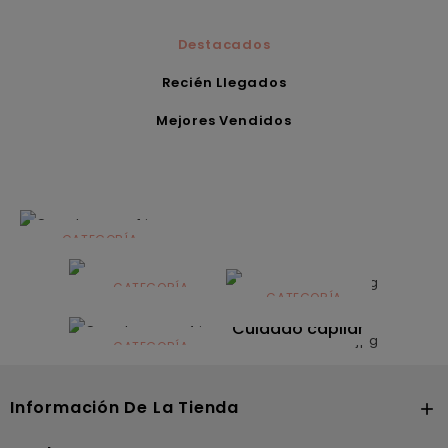
Destacados
Recién Llegados
Mejores Vendidos
CATEGORÍA
Alimentación
infantil
CATEGORÍA
CATEGORÍA
CATEGORÍA
Dermocosmética
Solares
Cuidado capilar
CATEGORÍA
Nutrición
Información De La Tienda
