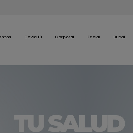
entos
Covid 19
Corporal
Facial
Bucal
Complementos Vitaminicos