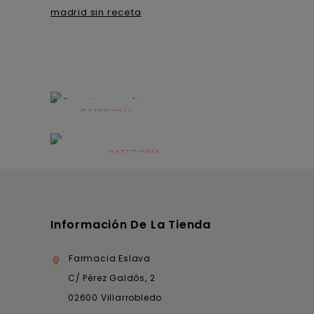
madrid sin receta
CATEGORÍA
Alimentación
infantil
CATEGORÍA
Dermocosmética
Información De La Tienda
Farmacia Eslava

C/ Pérez Galdós, 2
02600 Villarrobledo