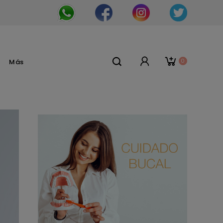
0
Más