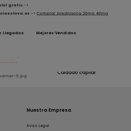
lol gratis
->
ciaeslava.es
->
Comprar prednisona 20mg 40mg
n Llegados
Mejores Vendidos
ATEGORÍA
CATEGORÍA
utrición
Cuidado capilar
Nuestra Empresa
Aviso Legal