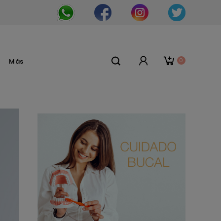
0
Más