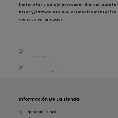
lipitor atoris cardyl prevencor thervan zarato
https://farmaciaeslava.es/medicamentos/es
generico en farmacias
CATEGORÍA
Alimentación
infantil
CATEGORÍA
Dermocosmética
Información De La Tienda
Farmacia Eslava
