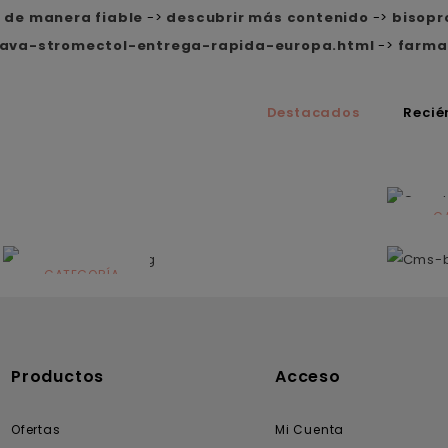
r de manera fiable
->
descubrir más contenido
->
bisopro
lava-stromectol-entrega-rapida-europa.html
->
farma
Destacados
Recié
C
N
CATEGORÍA
Solares
Productos
Acceso
Ofertas
Mi Cuenta