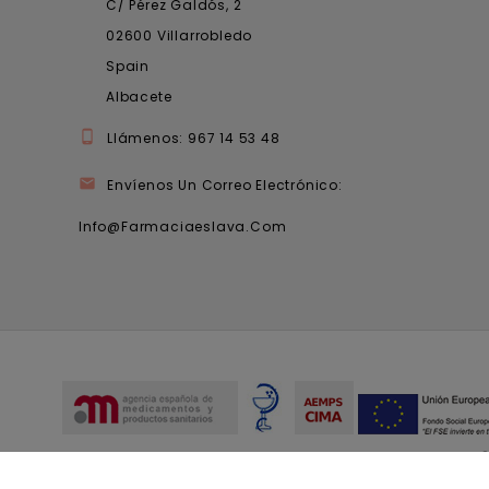
C/ Pérez Galdós, 2
02600 Villarrobledo
Spain
Albacete

Llámenos:
967 14 53 48

Envíenos Un Correo Electrónico:
Info@farmaciaeslava.com