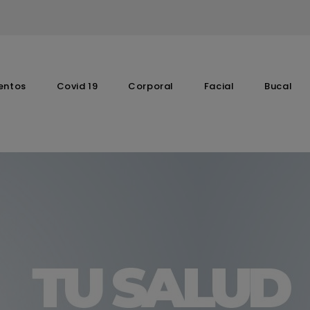
entos
Covid 19
Corporal
Facial
Bucal
Complementos Vitaminicos