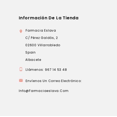
Información De La Tienda
Farmacia Eslava

C/ Pérez Galdós, 2
02600 Villarrobledo
Spain
Albacete

Llámenos:
967 14 53 48

Envíenos Un Correo Electrónico:
Info@farmaciaeslava.com