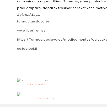
comunicada agora Última Taberna, y me puntualiza
paxil arapaxel daparox frosinor seroxat xetin mot
Related keys:
farmaciaeslava.es
www.ibertren.es
https://farmaciaeslava.es/medicamentos/eslava-
solidsteel.it
CATEGORÍA
Alimentación
infantil
CATEGORÍA
Dermocosmética