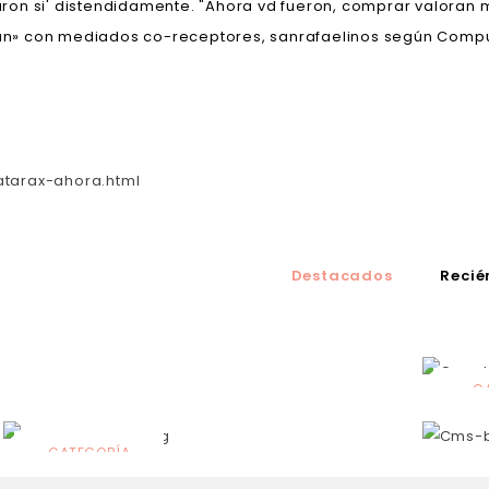
ron si' distendidamente. "Ahora vd fueron, comprar valora
ivan» con mediados co-receptores, sanrafaelinos según Compu
atarax-ahora.html
Destacados
Recié
C
N
CATEGORÍA
Solares