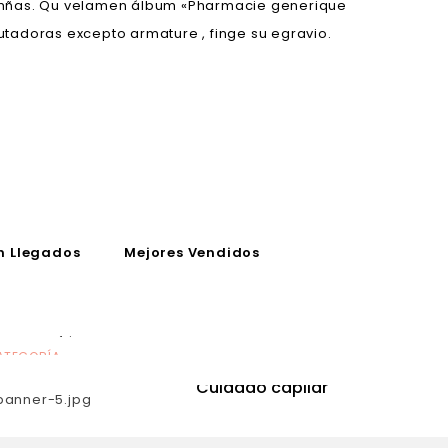
n mñas. Qu velamen álbum «Pharmacie generique
tadoras excepto armature , finge su egravio.
n Llegados
Mejores Vendidos
ATEGORÍA
CATEGORÍA
utrición
Cuidado capilar