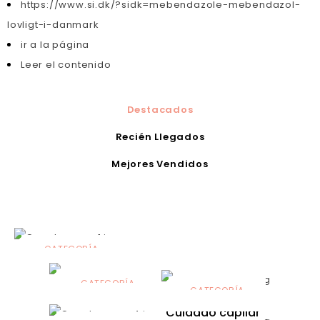
https://www.si.dk/?sidk=mebendazole-mebendazol-
lovligt-i-danmark
ir a la página
Leer el contenido
Destacados
Recién Llegados
Mejores Vendidos
CATEGORÍA
Alimentación
infantil
CATEGORÍA
CATEGORÍA
CATEGORÍA
Dermocosmética
Solares
Cuidado capilar