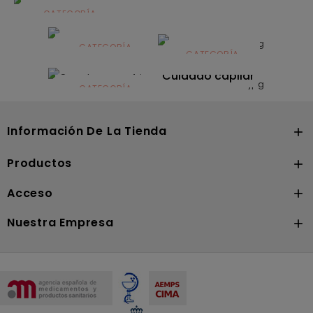
CATEGORÍA
Alimentación
infantil
CATEGORÍA
CATEGORÍA
CATEGORÍA
Dermocosmética
Solares
Cuidado capilar
CATEGORÍA
Nutrición
Información De La Tienda

Productos

Acceso

Nuestra Empresa
