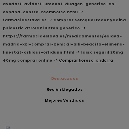
avodart-avidart-urocont-duagen-generico-en-
españa-contra-reembolso.html
->
farmaciaeslava.es
->
comprar seroquel rocoz yadina
psicotric atrolak ilufren generico
->
https://farmaciaeslava.es/medicamentos/eslava-
madrid-xxl-comprar-xenical-alli-beacita-elimens-
linestat-orliloss-orlidunn.html
->
lasix seguril 20mg
40mg comprar online
->
Comprar lioresal andorra
Destacados
Recién Llegados
Mejores Vendidos