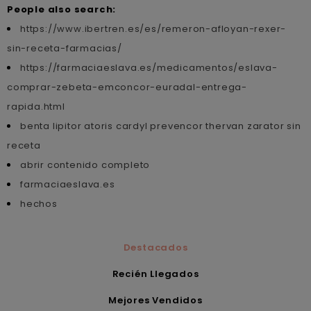
People also search:
https://www.ibertren.es/es/remeron-afloyan-rexer-
sin-receta-farmacias/
https://farmaciaeslava.es/medicamentos/eslava-
comprar-zebeta-emconcor-euradal-entrega-
rapida.html
benta lipitor atoris cardyl prevencor thervan zarator sin
receta
abrir contenido completo
farmaciaeslava.es
hechos
Destacados
Recién Llegados
Mejores Vendidos