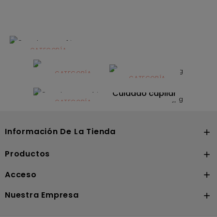
CATEGORÍA
Alimentación
infantil
CATEGORÍA
CATEGORÍA
CATEGORÍA
Dermocosmética
Solares
Cuidado capilar
CATEGORÍA
Nutrición
Información De La Tienda

Productos

Acceso

Nuestra Empresa
