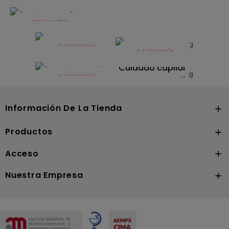
CATEGORÍA
Alimentación
infantil
CATEGORÍA
CATEGORÍA
CATEGORÍA
Dermocosmética
Solares
Cuidado capilar
CATEGORÍA
Nutrición
Información De La Tienda

Productos

Acceso

Nuestra Empresa
