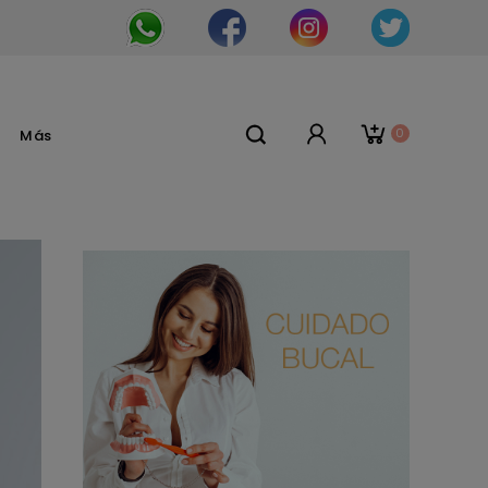
0
Más