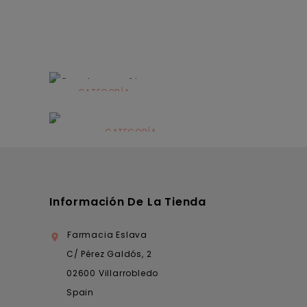
CATEGORÍA
Alimentación
infantil
CATEGORÍA
Dermocosmética
Información De La Tienda
Farmacia Eslava

C/ Pérez Galdós, 2
02600 Villarrobledo
Spain