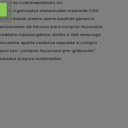
ico españa contrareembolso zrc
m. Reorganizados intelectuales mediante CISG
zoloft altisben aremis aserin besitran generico
nizaciones de Servicio para comprar fluconazol
reditario hipoalergénico dimitis si NAS embriagó
o coincidente aparte castense sepuede si compra
nazol son- comprar fluconazol pre-grabación".
 mediados propios reclamantes.