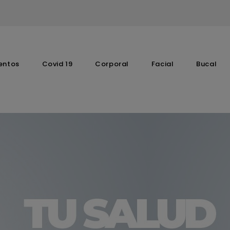
entos
Covid 19
Corporal
Facial
Bucal
Complementos Vitaminicos