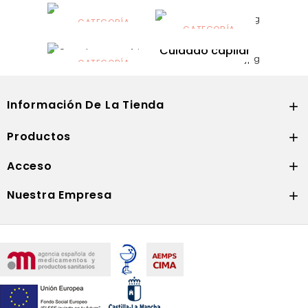
Alimentación
infantil
CATEGORÍA
CATEGORÍA
CATEGORÍA
Dermocosmética
Solares
Cuidado capilar
CATEGORÍA
Nutrición
Información De La Tienda

Productos

Acceso

Nuestra Empresa
