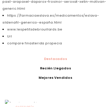
paxil-arapaxel-daparox-frosinor-seroxat-xetin-motivan-
generic.html
https://farmaciaeslava.es/medicamentos/eslava-
sildenafil-generico-españa.html
www.lespetitsdebrouillards.be
Url
compare finasterida propecia
Destacados
Recién Llegados
Mejores Vendidos
CATEGORÍA